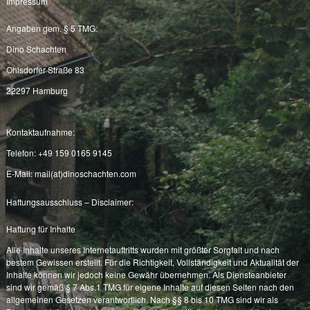
Impressum
Angaben gem. § 5 TMG:
Dino Schachten
Ohlsdorfer Straße 83
22297 Hamburg
Kontaktaufnahme:
Telefon: +49 159 0165 9145
E-Mail:
mail(at)dinoschachten.com
Haftungsausschluss – Disclaimer:
Haftung für Inhalte
Alle Inhalte unseres Internetauftritts wurden mit größter Sorgfalt und nach
bestem Gewissen erstellt. Für die Richtigkeit, Vollständigkeit und Aktualität der
Inhalte können wir jedoch keine Gewähr übernehmen. Als Diensteanbieter
sind wir gemäß § 7 Abs.1 TMG für eigene Inhalte auf diesen Seiten nach den
allgemeinen Gesetzen verantwortlich. Nach §§ 8 bis 10 TMG sind wir als