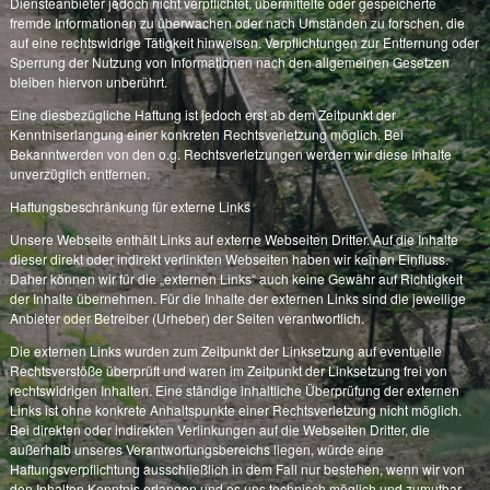
Diensteanbieter jedoch nicht verpflichtet, übermittelte oder gespeicherte
fremde Informationen zu überwachen oder nach Umständen zu forschen, die
auf eine rechtswidrige Tätigkeit hinweisen. Verpflichtungen zur Entfernung oder
Sperrung der Nutzung von Informationen nach den allgemeinen Gesetzen
bleiben hiervon unberührt.
Eine diesbezügliche Haftung ist jedoch erst ab dem Zeitpunkt der
Kenntniserlangung einer konkreten Rechtsverletzung möglich. Bei
Bekanntwerden von den o.g. Rechtsverletzungen werden wir diese Inhalte
unverzüglich entfernen.
Haftungsbeschränkung für externe Links
Unsere Webseite enthält Links auf externe Webseiten Dritter. Auf die Inhalte
dieser direkt oder indirekt verlinkten Webseiten haben wir keinen Einfluss.
Daher können wir für die „externen Links“ auch keine Gewähr auf Richtigkeit
der Inhalte übernehmen. Für die Inhalte der externen Links sind die jeweilige
Anbieter oder Betreiber (Urheber) der Seiten verantwortlich.
Die externen Links wurden zum Zeitpunkt der Linksetzung auf eventuelle
Rechtsverstöße überprüft und waren im Zeitpunkt der Linksetzung frei von
rechtswidrigen Inhalten. Eine ständige inhaltliche Überprüfung der externen
Links ist ohne konkrete Anhaltspunkte einer Rechtsverletzung nicht möglich.
Bei direkten oder indirekten Verlinkungen auf die Webseiten Dritter, die
außerhalb unseres Verantwortungsbereichs liegen, würde eine
Haftungsverpflichtung ausschließlich in dem Fall nur bestehen, wenn wir von
den Inhalten Kenntnis erlangen und es uns technisch möglich und zumutbar