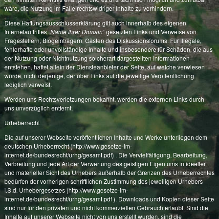
wäre, die Nutzung im Falle rechtswidriger Inhalte zu verhindern.
Diese Haftungsausschlusserklärung gilt auch innerhalb des eigenen
Internetauftrittes „
Name Ihrer Domain
“ gesetzten Links und Verweise von
Fragestellern, Blogeinträgern, Gästen des Diskussionsforums. Für illegale,
fehlerhafte oder unvollständige Inhalte und insbesondere für Schäden, die aus
der Nutzung oder Nichtnutzung solcherart dargestellten Informationen
entstehen, haftet allein der Diensteanbieter der Seite, auf welche verwiesen
wurde, nicht derjenige, der über Links auf die jeweilige Veröffentlichung
lediglich verweist.
Werden uns Rechtsverletzungen bekannt, werden die externen Links durch
uns unverzüglich entfernt.
Urheberrecht
Die auf unserer Webseite veröffentlichen Inhalte und Werke unterliegen dem
deutschen Urheberrecht (
http://www.gesetze-im-
internet.de/bundesrecht/urhg/gesamt.pdf
) . Die Vervielfältigung, Bearbeitung,
Verbreitung und jede Art der Verwertung des geistigen Eigentums in ideeller
und materieller Sicht des Urhebers außerhalb der Grenzen des Urheberrechtes
bedürfen der vorherigen schriftlichen Zustimmung des jeweiligen Urhebers
i.S.d. Urhebergesetzes (
http://www.gesetze-im-
internet.de/bundesrecht/urhg/gesamt.pdf
). Downloads und Kopien dieser Seite
sind nur für den privaten und nicht kommerziellen Gebrauch erlaubt. Sind die
Inhalte auf unserer Webseite nicht von uns erstellt wurden, sind die